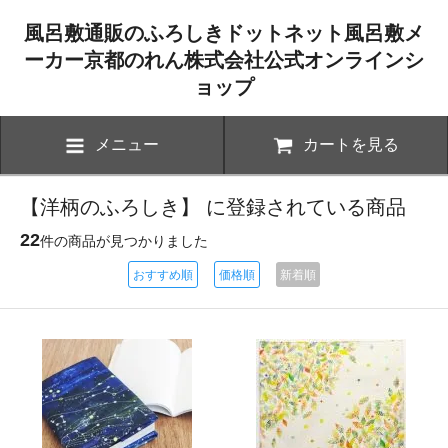
風呂敷通販のふろしきドットネット風呂敷メ
ーカー京都のれん株式会社公式オンラインシ
ョップ
メニュー
カートを見る
【洋柄のふろしき】 に登録されている商品
22
件の商品が見つかりました
おすすめ順
価格順
新着順