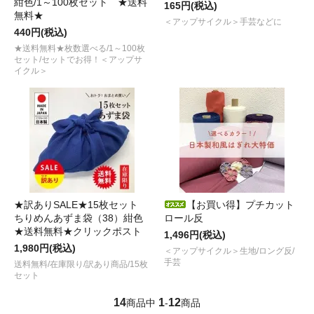
紺色/1～100枚セット ★送料
165円(税込)
無料★
＜アップサイクル＞手芸などに
440円(税込)
★送料無料★枚数選べる/1～100枚
セット/セットでお得！＜アップサ
イクル＞
★訳ありSALE★15枚セット
【お買い得】プチカット
ちりめんあずま袋（38）紺色
ロール反
★送料無料★クリックポスト
1,496円(税込)
1,980円(税込)
＜アップサイクル＞生地/ロング反/
手芸
送料無料/在庫限り/訳あり商品/15枚
セット
14
1
12
商品中
-
商品