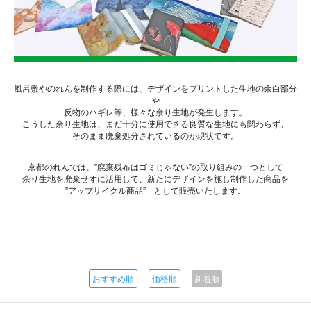
風呂敷やのれんを制作する際には、デザインをプリントした生地の余白部分
や
反物のハギレ等、様々な余り生地が発生します。
こうした余り生地は、まだ十分に使用できる良質な生地にも関わらず、
そのまま廃棄処分されているのが現状です。
京都のれんでは、”廃棄残布はゴミじゃない”の取り組みの一つとして
余り生地を廃棄せずに活用して、新たにデザインを施し制作した商品を
”アップサイクル商品” として販売いたします。
おすすめ順
価格順
新着順