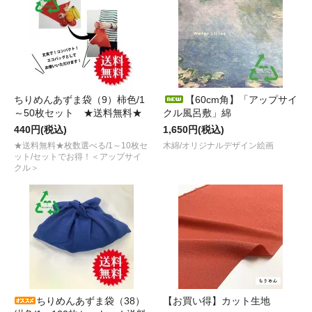
ちりめんあずま袋（9）柿色/1
【60cm角】「アップサイ
～50枚セット ★送料無料★
クル風呂敷」綿
440円(税込)
1,650円(税込)
★送料無料★枚数選べる/1～10枚セ
木綿/オリジナルデザイン絵画
ット/セットでお得！＜アップサイ
クル＞
ちりめんあずま袋（38）
【お買い得】カット生地