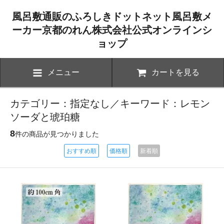
風呂敷通販のふろしきドットネット風呂敷メ
ーカー京都のれん株式会社公式オンラインシ
ョップ
メニュー
カートを見る
カテゴリー：指定なし／キーワード：レモン
ソーダと琥珀糖
8
件の商品が見つかりました
おすすめ順
価格順
新着順