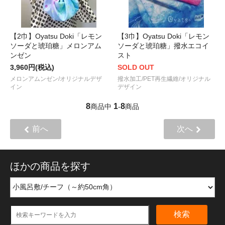
【2巾】Oyatsu Doki「レモン
【3巾】Oyatsu Doki「レモン
ソーダと琥珀糖」メロンアム
ソーダと琥珀糖」撥水エコイ
ンゼン
スト
3,960円(税込)
SOLD OUT
メロンアムンゼン/オリジナルデザ
撥水加工/PET再生繊維/オリジナル
イン
デザイン
8
1
8
商品中
-
商品
前へ
次へ
ほかの商品を探す
検索