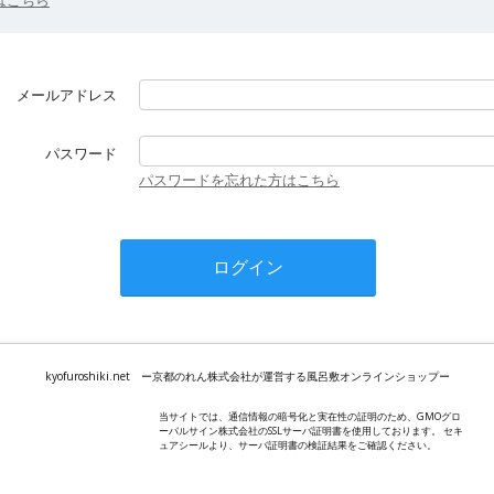
メールアドレス
パスワード
パスワードを忘れた方はこちら
kyofuroshiki.net ー京都のれん株式会社が運営する風呂敷オンラインショップー
当サイトでは、通信情報の暗号化と実在性の証明のため、GMOグロ
ーバルサイン株式会社のSSLサーバ証明書を使用しております。 セキ
ュアシールより、サーバ証明書の検証結果をご確認ください。