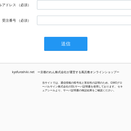
ルアドレス
（必須）
受注番号
（必須）
kyofuroshiki.net ー京都のれん株式会社が運営する風呂敷オンラインショップー
当サイトでは、通信情報の暗号化と実在性の証明のため、GMOグロ
ーバルサイン株式会社のSSLサーバ証明書を使用しております。 セキ
ュアシールより、サーバ証明書の検証結果をご確認ください。