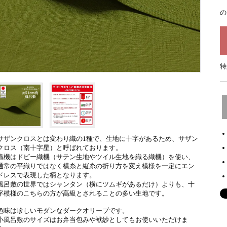
の
特
サザンクロスとは変わり織の1種で、生地に十字があるため、サザン
クロス（南十字星）と呼ばれております。
織機はドビー織機（サテン生地やツイル生地を織る織機）を使い、
通常の平織りではなく横糸と縦糸の折り方を変え模様を一定にエン
ドレスで表現した柄となります。
風呂敷の世界ではシャンタン（横にツムギがあるだけ）よりも、十
字模様のこちらの方が高級とされることの多い生地です。
色味は珍しいモダンなダークオリーブです。
小風呂敷のサイズはお弁当包みや袱紗としてもお使いいただけま