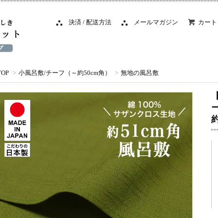
決済 / 配送方法
メールマガジン
カート
TOP
>
小風呂敷/チーフ（～約50cm角）
>
無地の風呂敷
約