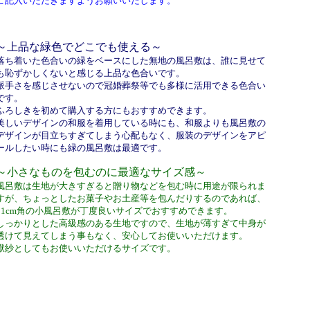
ご記入いただきますようお願いいたします。
～上品な緑色でどこでも使える～
落ち着いた色合いの緑をベースにした無地の風呂敷は、誰に見せて
も恥ずかしくないと感じる上品な色合いです。
派手さを感じさせないので冠婚葬祭等でも多様に活用できる色合い
です。
ふろしきを初めて購入する方にもおすすめできます。
美しいデザインの和服を着用している時にも、和服よりも風呂敷の
デザインが目立ちすぎてしまう心配もなく、服装のデザインをアピ
ールしたい時にも緑の風呂敷は最適です。
～小さなものを包むのに最適なサイズ感～
風呂敷は生地が大きすぎると贈り物などを包む時に用途が限られま
すが、ちょっとしたお菓子やお土産等を包んだりするのであれば、
51cm角の小風呂敷が丁度良いサイズでおすすめできます。
しっかりとした高級感のある生地ですので、生地が薄すぎて中身が
透けて見えてしまう事もなく、安心してお使いいただけます。
袱紗としてもお使いいただけるサイズです。