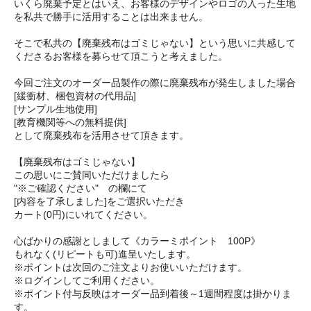
いくら廃棄予定とはいえ、お客様のデザインやロゴの入った生地
を私共で勝手に活用することは出来ません。
そこで私共の【廃棄残布はゴミじゃない】という思いに共感して
くださるお客様を募らせて頂こうと考えました。
今回ご注文のオーダー品製作の際に廃棄残布が発生しました場合
[緩衝材、梱包資材の代用品]
[サンプル生地使用]
[教育機関等への無料提供]
として廃棄残布を活用させて頂きます。
【廃棄残布はゴミじゃない】
この思いにご賛同いただけましたら
"※ご確認ください" の欄にて
[内容を了承しました]をご選択いただき
カート(0円)にいれてください。
心ばかりの感謝としまして《カラーミポイント 100P》
もれなく(リピートも可)進呈いたします。
※ポイントは次回のご注文よりお使いいただけます。
※ログインしてご利用ください。
※ポイント付与反映はオーダー品到着後～1週間程度は掛かりま
す。