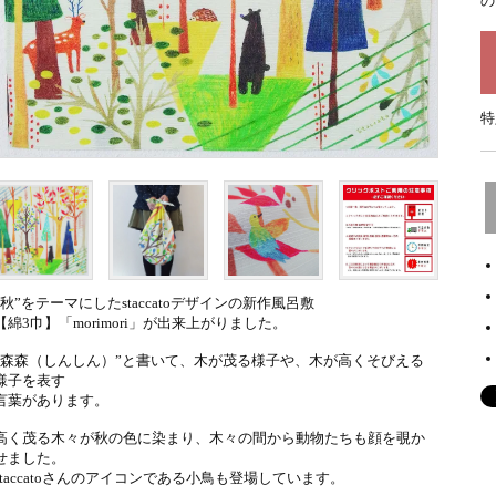
の
特
”秋”をテーマにしたstaccatoデザインの新作風呂敷
【綿3巾】「morimori」が出来上がりました。
”森森（しんしん）”と書いて、木が茂る様子や、木が高くそびえる
様子を表す
言葉があります。
高く茂る木々が秋の色に染まり、木々の間から動物たちも顔を覗か
せました。
staccatoさんのアイコンである小鳥も登場しています。