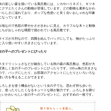
秋の楽しい森を描いている風呂敷には、シカやハリネズミ、キツネ
にクマとたくさんの動物が登場しています。どの動物も素朴なかわ
いらしさに溢れており、ポップな色使いと良く合いおしゃれな印象
になっています。
白地なので色彩の華やかさがきれいに見え、カラフルな木々と動物
たちがおしゃれな構図で描かれている風呂敷です。
サイズが大判なので、四隅を結んでバッグにしても、物がたっぷり
と入り使いやすい大きさになっています。
女の子へのプレゼントにぴったり
スタイリッシュさなどが融合している秋の森の風呂敷は、色彩が大
変美しく女の子へのプレゼントにぴったりです。100㎝角の大きさな
ので、バッグにしたり、お部屋のアクセントにしたりといろいろな
使い方を考えることができます。
ふろしきを使う機会がないという女の子でも、思わず持ち歩いた
り、使ったりしたくなるキュートな柄が魅力です。ふろしきを贈り
たいかわいらしい女の子へのプレゼントに、おすすめの一枚です。