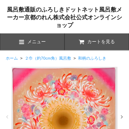
風呂敷通販のふろしきドットネット風呂敷メ
ーカー京都のれん株式会社公式オンラインシ
ョップ
メニュー
カートを見る
ホーム
>
２巾（約70cm角）風呂敷
>
和柄のふろしき