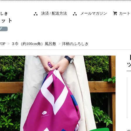
決済 / 配送方法
メールマガジン
カート
TOP
>
３巾（約100cm角）風呂敷
>
洋柄のふろしき
【