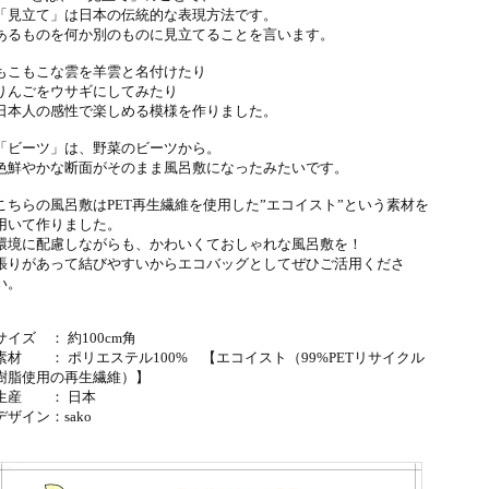
「見立て」は日本の伝統的な表現方法です。
あるものを何か別のものに見立てることを言います。
もこもこな雲を羊雲と名付けたり
りんごをウサギにしてみたり
日本人の感性で楽しめる模様を作りました。
「ビーツ」は、野菜のビーツから。
色鮮やかな断面がそのまま風呂敷になったみたいです。
こちらの風呂敷はPET再生繊維を使用した”エコイスト”という素材を
用いて作りました。
環境に配慮しながらも、かわいくておしゃれな風呂敷を！
張りがあって結びやすいからエコバッグとしてぜひご活用くださ
い。
サイズ ： 約100cm角
素材 ： ポリエステル100% 【エコイスト（99%PETリサイクル
樹脂使用の再生繊維）】
生産 ： 日本
デザイン：
sako