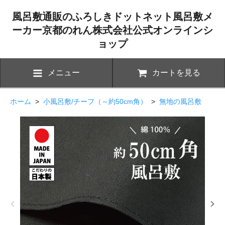
風呂敷通販のふろしきドットネット風呂敷メ
ーカー京都のれん株式会社公式オンラインシ
ョップ
メニュー
カートを見る
ホーム
>
小風呂敷/チーフ（～約50cm角）
>
無地の風呂敷