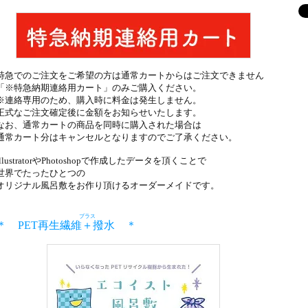
特急でのご注文をご希望の方は通常カートからはご注文できません
「※特急納期連絡用カート」のみご購入ください。
※連絡専用のため、購入時に料金は発生しません。
正式なご注文確定後に金額をお知らせいたします。
なお、通常カートの商品を同時に購入された場合は
通常カート分はキャンセルとなりますのでご了承ください。
IllustratorやPhotoshopで作成したデータを頂くことで
世界でたったひとつの
オリジナル風呂敷をお作り頂けるオーダーメイドです。
プラス
＊ PET再生繊維
＋
撥水 ＊