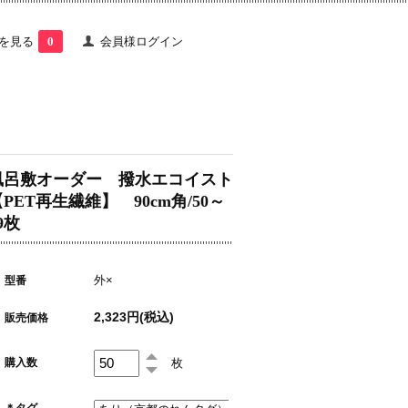
を見る
0
会員様ログイン
風呂敷オーダー 撥水エコイスト
PET再生繊維】 90cm角/50～
9枚
外×
型番
2,323円(税込)
販売価格
枚
購入数
＊タグ