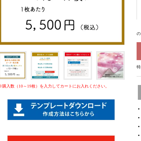
の
特
※購入数（10～19枚）を入力してカートにお入れください。