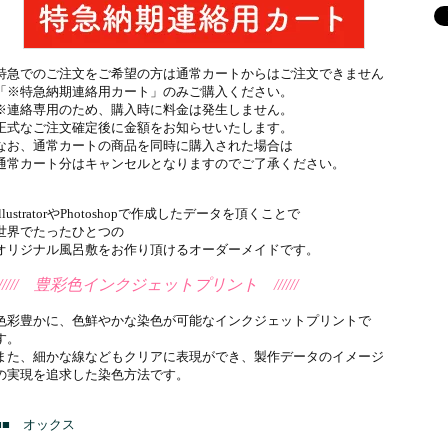
特急でのご注文をご希望の方は通常カートからはご注文できません
「※特急納期連絡用カート」のみご購入ください。
※連絡専用のため、購入時に料金は発生しません。
正式なご注文確定後に金額をお知らせいたします。
なお、通常カートの商品を同時に購入された場合は
通常カート分はキャンセルとなりますのでご了承ください。
IllustratorやPhotoshopで作成したデータを頂くことで
世界でたったひとつの
オリジナル風呂敷をお作り頂けるオーダーメイドです。
////// 豊彩色インクジェットプリント //////
色彩豊かに、色鮮やかな染色が可能なインクジェットプリントで
す。
また、細かな線などもクリアに表現ができ、製作データのイメージ
の実現を追求した染色方法です。
■■ オックス