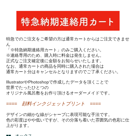
特急でのご注文をご希望の方は通常カートからはご注文できませ
ん
「※特急納期連絡用カート」のみご購入ください。
※連絡専用のため、購入時に料金は発生しません。
正式なご注文確定後に金額をお知らせいたします。
なお、通常カートの商品を同時に購入された場合は
通常カート分はキャンセルとなりますのでご了承ください。
IllustratorやPhotoshopで作成したデータを頂くことで
世界でたったひとつの
オリジナル風呂敷をお作り頂けるオーダーメイドです。
==== 顔料インクジェットプリント ====
デザインの細かな線がシャープに表現可能な手法です。
色の彩度はやや低いですが、その分落ち着いた雰囲気の色彩に仕
上がります。
■■ オックス