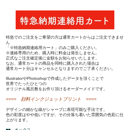
特急でのご注文をご希望の方は通常カートからはご注文できませ
ん
「※特急納期連絡用カート」のみご購入ください。
※連絡専用のため、購入時に料金は発生しません。
正式なご注文確定後に金額をお知らせいたします。
なお、通常カートの商品を同時に購入された場合は
通常カート分はキャンセルとなりますのでご了承ください。
IllustratorやPhotoshopで作成したデータを頂くことで
世界でたったひとつの
オリジナル風呂敷をお作り頂けるオーダーメイドです。
==== 顔料インクジェットプリント ====
デザインの細かな線がシャープに表現可能な手法です。
色の彩度はやや低いですが、その分落ち着いた雰囲気の色彩に仕
上がります。
■■ オックス