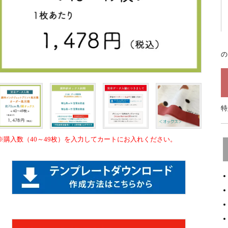
の
特
※購入数（40～49枚）を入力してカートにお入れください。