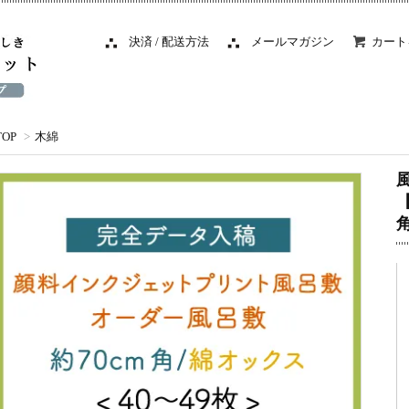
決済 / 配送方法
メールマガジン
カート
TOP
>
木綿
角