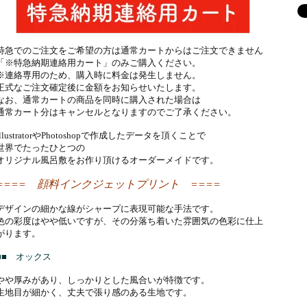
特急でのご注文をご希望の方は通常カートからはご注文できません
「※特急納期連絡用カート」のみご購入ください。
※連絡専用のため、購入時に料金は発生しません。
正式なご注文確定後に金額をお知らせいたします。
なお、通常カートの商品を同時に購入された場合は
通常カート分はキャンセルとなりますのでご了承ください。
IllustratorやPhotoshopで作成したデータを頂くことで
世界でたったひとつの
オリジナル風呂敷をお作り頂けるオーダーメイドです。
==== 顔料インクジェットプリント ====
デザインの細かな線がシャープに表現可能な手法です。
色の彩度はやや低いですが、その分落ち着いた雰囲気の色彩に仕上
がります。
■■ オックス
やや厚みがあり、しっかりとした風合いが特徴です。
生地目が細かく、丈夫で張り感のある生地です。