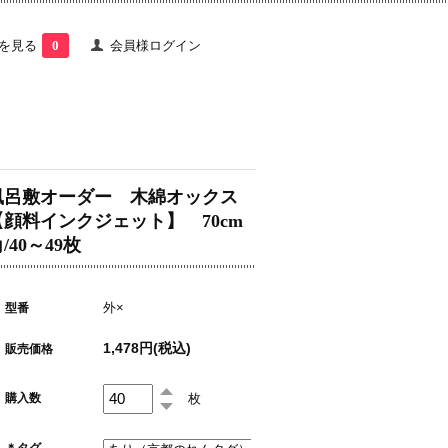
を見る
0
会員様ログイン
風呂敷オーダー 木綿オックス
【顔料インクジェット】 70cm
/40～49枚
外×
型番
1,478円(税込)
販売価格
枚
購入数
＊タグ