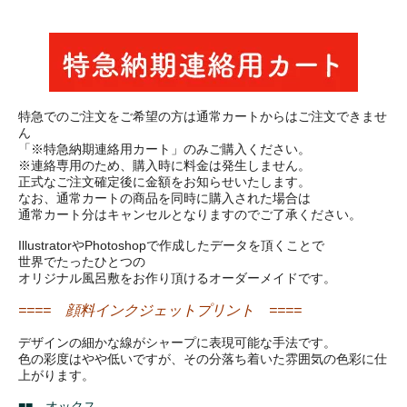
特急でのご注文をご希望の方は通常カートからはご注文できませ
ん
「※特急納期連絡用カート」のみご購入ください。
※連絡専用のため、購入時に料金は発生しません。
正式なご注文確定後に金額をお知らせいたします。
なお、通常カートの商品を同時に購入された場合は
通常カート分はキャンセルとなりますのでご了承ください。
IllustratorやPhotoshopで作成したデータを頂くことで
世界でたったひとつの
オリジナル風呂敷をお作り頂けるオーダーメイドです。
==== 顔料インクジェットプリント ====
デザインの細かな線がシャープに表現可能な手法です。
色の彩度はやや低いですが、その分落ち着いた雰囲気の色彩に仕
上がります。
■■ オックス