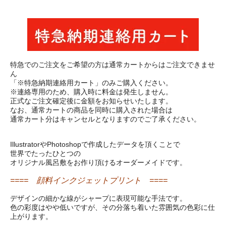
特急でのご注文をご希望の方は通常カートからはご注文できませ
ん
「※特急納期連絡用カート」のみご購入ください。
※連絡専用のため、購入時に料金は発生しません。
正式なご注文確定後に金額をお知らせいたします。
なお、通常カートの商品を同時に購入された場合は
通常カート分はキャンセルとなりますのでご了承ください。
IllustratorやPhotoshopで作成したデータを頂くことで
世界でたったひとつの
オリジナル風呂敷をお作り頂けるオーダーメイドです。
==== 顔料インクジェットプリント ====
デザインの細かな線がシャープに表現可能な手法です。
色の彩度はやや低いですが、その分落ち着いた雰囲気の色彩に仕
上がります。