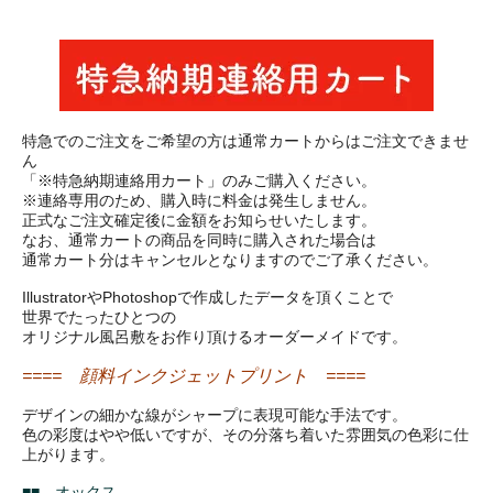
特急でのご注文をご希望の方は通常カートからはご注文できませ
ん
「※特急納期連絡用カート」のみご購入ください。
※連絡専用のため、購入時に料金は発生しません。
正式なご注文確定後に金額をお知らせいたします。
なお、通常カートの商品を同時に購入された場合は
通常カート分はキャンセルとなりますのでご了承ください。
IllustratorやPhotoshopで作成したデータを頂くことで
世界でたったひとつの
オリジナル風呂敷をお作り頂けるオーダーメイドです。
==== 顔料インクジェットプリント ====
デザインの細かな線がシャープに表現可能な手法です。
色の彩度はやや低いですが、その分落ち着いた雰囲気の色彩に仕
上がります。
■■ オックス