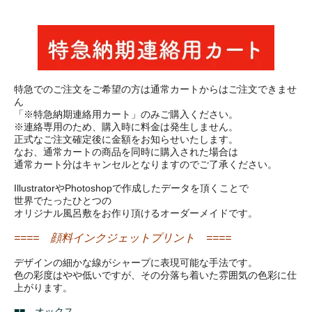
特急でのご注文をご希望の方は通常カートからはご注文できませ
ん
「※特急納期連絡用カート」のみご購入ください。
※連絡専用のため、購入時に料金は発生しません。
正式なご注文確定後に金額をお知らせいたします。
なお、通常カートの商品を同時に購入された場合は
通常カート分はキャンセルとなりますのでご了承ください。
IllustratorやPhotoshopで作成したデータを頂くことで
世界でたったひとつの
オリジナル風呂敷をお作り頂けるオーダーメイドです。
==== 顔料インクジェットプリント ====
デザインの細かな線がシャープに表現可能な手法です。
色の彩度はやや低いですが、その分落ち着いた雰囲気の色彩に仕
上がります。
■■ オックス