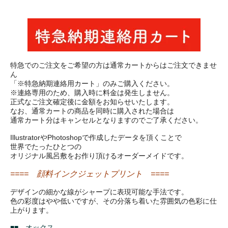
特急でのご注文をご希望の方は通常カートからはご注文できませ
ん
「※特急納期連絡用カート」のみご購入ください。
※連絡専用のため、購入時に料金は発生しません。
正式なご注文確定後に金額をお知らせいたします。
なお、通常カートの商品を同時に購入された場合は
通常カート分はキャンセルとなりますのでご了承ください。
IllustratorやPhotoshopで作成したデータを頂くことで
世界でたったひとつの
オリジナル風呂敷をお作り頂けるオーダーメイドです。
==== 顔料インクジェットプリント ====
デザインの細かな線がシャープに表現可能な手法です。
色の彩度はやや低いですが、その分落ち着いた雰囲気の色彩に仕
上がります。
■■ オックス