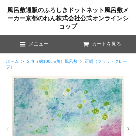
風呂敷通販のふろしきドットネット風呂敷メ
ーカー京都のれん株式会社公式オンラインシ
ョップ
メニュー
カートを見る
ホーム
>
３巾（約100cm角）風呂敷
>
正絹（フラットクレー
プ）