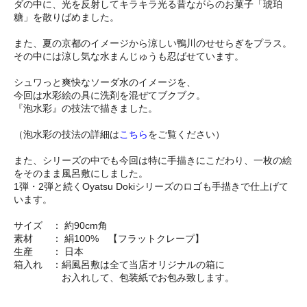
ダの中に、光を反射してキラキラ光る昔ながらのお菓子「琥珀
糖」を散りばめました。
また、夏の京都のイメージから涼しい鴨川のせせらぎをプラス。
その中には涼し気な水まんじゅうも忍ばせています。
シュワっと爽快なソーダ水のイメージを、
今回は水彩絵の具に洗剤を混ぜてブクブク。
『泡水彩』の技法で描きました。
（泡水彩の技法の詳細は
こちら
をご覧ください）
また、シリーズの中でも今回は特に手描きにこだわり、一枚の絵
をそのまま風呂敷にしました。
1弾・2弾と続くOyatsu Dokiシリーズのロゴも手描きで仕上げて
います。
サイズ ： 約90cm角
素材 ： 絹100% 【フラットクレープ】
生産 ： 日本
箱入れ ：絹風呂敷は全て当店オリジナルの箱に
お入れして、包装紙でお包み致します。