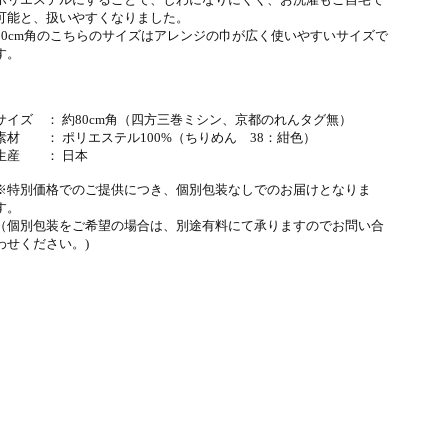
可能と、扱いやすくなりました。
80cm角のこちらのサイズはアレンジの巾が広く使いやすいサイズで
す。
サイズ ： 約80cm角（四方三巻ミシン、京都のれんタグ無）
素材 ： ポリエステル100%（ちりめん 38：紺色）
生産 ： 日本
※特別価格でのご提供につき、個別包装なしでのお届けとなりま
す。
（個別包装をご希望の場合は、別途有料にて承りますのでお問い合
わせください。)