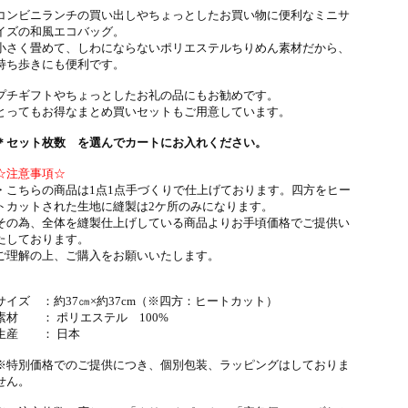
コンビニランチの買い出しやちょっとしたお買い物に便利なミニサ
イズの和風エコバッグ。
小さく畳めて、しわにならないポリエステルちりめん素材だから、
持ち歩きにも便利です。
プチギフトやちょっとしたお礼の品にもお勧めです。
とってもお得なまとめ買いセットもご用意しています。
＊セット枚数 を選んでカートにお入れください。
☆注意事項☆
・こちらの商品は1点1点手づくりで仕上げております。四方をヒー
トカットされた生地に縫製は2ケ所のみになります。
その為、全体を縫製仕上げしている商品よりお手頃価格でご提供い
たしております。
ご理解の上、ご購入をお願いいたします。
サイズ ：約37㎝×約37cm（※四方：ヒートカット）
素材 ： ポリエステル 100%
生産 ： 日本
※特別価格でのご提供につき、個別包装、ラッピングはしておりま
せん。