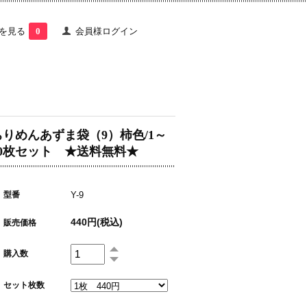
を見る
0
会員様ログイン
ちりめんあずま袋（9）柿色/1～
50枚セット ★送料無料★
型番
Y-9
440円(税込)
販売価格
購入数
セット枚数