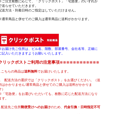
※ご注文枚数に応じて、「クリックポスト」「宅急便」のいずれか
で送らせていただきます。
配送方法・到着日時のご指定はしていただけません。
※通常商品と併せてのご購入は通常商品に送料がかかります。
※お届け先ご住所は、ビル名、階数、部屋番号、会社名等、正確に
ご記入いただきますようお願いいたします。
クリックポストご利用の注意事項
※※※※※※※※※※※※
1.こちらの商品は
送料無料
でお届けいたします。
2. 配送方法の選択では「クリックポスト」をお選びください。（送
料はかかりません/通常商品と併せてのご購入は送料がかかりま
す）
※「宅急便」をお選びいただいても、枚数に応じた配送方法になり
ます。
3.配送先ご住所
郵便受けへのお届け
のため、
代金引換・日時指定不可