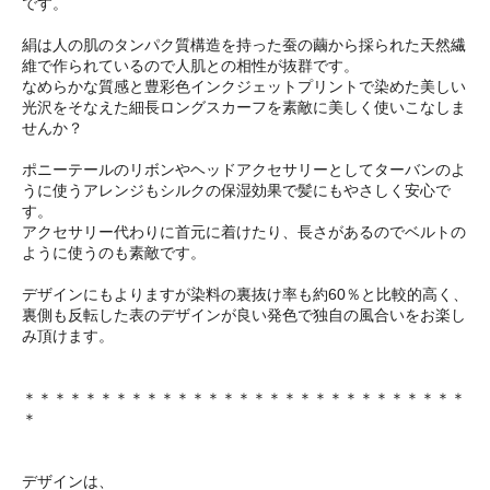
です。
絹は人の肌のタンパク質構造を持った蚕の繭から採られた天然繊
維で作られているので人肌との相性が抜群です。
なめらかな質感と豊彩色インクジェットプリントで染めた美しい
光沢をそなえた細長ロングスカーフを素敵に美しく使いこなしま
せんか？
ポニーテールのリボンやヘッドアクセサリーとしてターバンのよ
うに使うアレンジもシルクの保湿効果で髪にもやさしく安心で
す。
アクセサリー代わりに首元に着けたり、長さがあるのでベルトの
ように使うのも素敵です。
デザインにもよりますが染料の裏抜け率も約60％と比較的高く、
裏側も反転した表のデザインが良い発色で独自の風合いをお楽し
み頂けます。
＊＊＊＊＊＊＊＊＊＊＊＊＊＊＊＊＊＊＊＊＊＊＊＊＊＊＊＊＊
＊
デザインは、