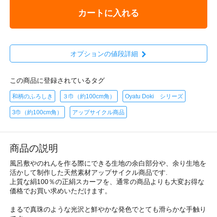
カートに入れる
オプションの値段詳細
この商品に登録されているタグ
和柄のふろしき
３巾（約100cm角）
Oyatu Doki シリーズ
3巾（約100cm角）
アップサイクル商品
商品の説明
風呂敷やのれんを作る際にできる生地の余白部分や、余り生地を
活かして制作した天然素材アップサイクル商品です.
上質な絹100％の正絹スカーフを、通常の商品よりも大変お得な
価格でお買い求めいただけます。
まるで真珠のような光沢と鮮やかな発色でとても滑らかな手触り