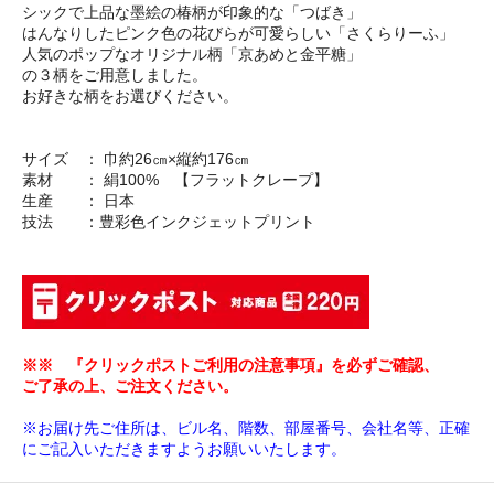
シックで上品な墨絵の椿柄が印象的な「つばき」
はんなりしたピンク色の花びらが可愛らしい「さくらりーふ」
人気のポップなオリジナル柄「京あめと金平糖」
の３柄をご用意しました。
お好きな柄をお選びください。
サイズ ： 巾約26㎝×縦約176㎝
素材 ： 絹100% 【フラットクレープ】
生産 ： 日本
技法 ：豊彩色インクジェットプリント
※※ 『クリックポストご利用の注意事項』を必ずご確認、
ご了承の上、ご注文ください。
※お届け先ご住所は、ビル名、階数、部屋番号、会社名等、正確
にご記入いただきますようお願いいたします。