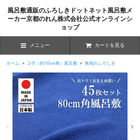
風呂敷通販のふろしきドットネット風呂敷メ
ーカー京都のれん株式会社公式オンラインシ
ョップ
メニュー
カートを見る
ホーム
>
２巾（約70cm角）風呂敷
>
無地のふろしき