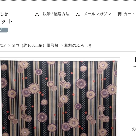
決済 / 配送方法
メールマガジン
カート
TOP
>
３巾（約100cm角）風呂敷
>
和柄のふろしき
の