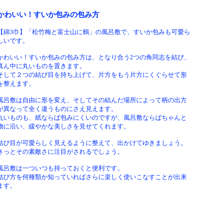
かわいい！すいか包みの包み方
【綿3巾】「松竹梅と富士山に鶴」の風呂敷で、すいか包みも可愛ら
しいです。
かわいい！すいか包みの包み方は、となり合う2つの角同志を結び、
真ん中に丸いものを置きます。
そして２つの結び目を持ち上げて、片方をもう片方にくぐらせて形
を整えます。
風呂敷は自由に形を変え、そしてその結んだ場所によって柄の出方
が異なって全く違うものにさえ見えます。
丸いものも、紙ならば包みにくいのですが、風呂敷ならばちゃんと
物に沿い、緩やかな美しさを見せてくれます。
結び目が可愛らしく見えるように整えて、出かけてゆきましょう。
きっとその素敵さに注目がされるでしょう。
風呂敷は一ついつも持っておくと便利です。
結び方を何種類か知っていればさらに楽しく使いこなすことが出来
ます。