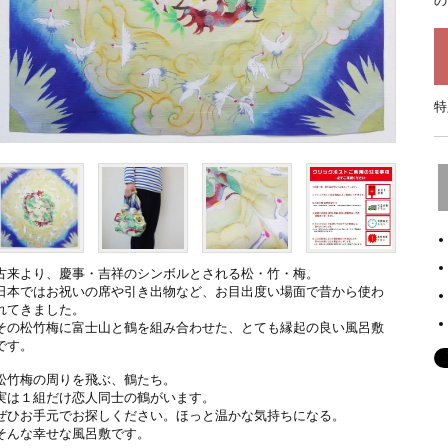
の
特
古来より、慶事・吉祥のシンボルとされる松・竹・梅。
日本ではお祝いの席や引き出物など、お目出度い場面で昔から使わ
れてきました。
その松竹梅に富士山と鶴を組み合わせた、とても縁起の良い風呂敷
です。
松竹梅の周りを飛ぶ、鶴たち。
実は１組だけ恋人同士の鶴がいます。
ぜひお手元でお探しください。ほっと温かな気持ちになる。
そんな幸せな風呂敷です。