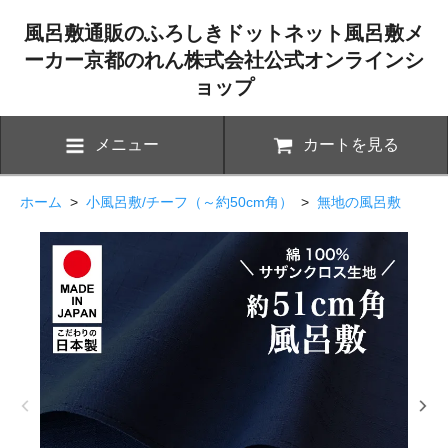
風呂敷通販のふろしきドットネット風呂敷メ
ーカー京都のれん株式会社公式オンラインシ
ョップ
メニュー
カートを見る
ホーム
>
小風呂敷/チーフ（～約50cm角）
>
無地の風呂敷