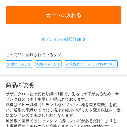
カートに入れる
オプションの値段詳細
この商品に登録されているタグ
無地のふろしき
無地のふろしき
小風呂敷/チーフ（～約50cm角）
商品の説明
サザンクロスとは変わり織の1種で、生地に十字があるため、サ
ザンクロス（南十字星）と呼ばれております。
織機はドビー織機（サテン生地やツイル生地を織る織機）を使
い、通常の平織りではなく横糸と縦糸の折り方を変え模様を一定
にエンドレスで表現した柄となります。
風呂敷の世界ではシャンタン（横にツムギがあるだけ）よりも、
十字模様のこちらの方が高級とされることの多い生地です。