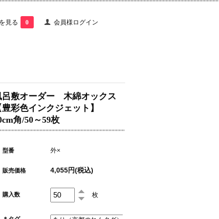
を見る
0
会員様ログイン
風呂敷オーダー 木綿オックス
【豊彩色インクジェット】
0cm角/50～59枚
外×
型番
4,055円(税込)
販売価格
枚
購入数
＊タグ