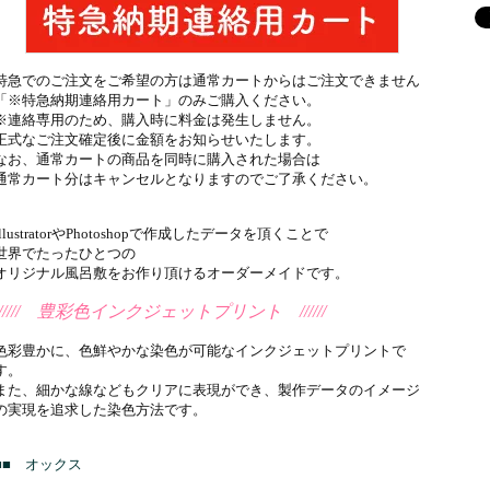
特急でのご注文をご希望の方は通常カートからはご注文できません
「※特急納期連絡用カート」のみご購入ください。
※連絡専用のため、購入時に料金は発生しません。
正式なご注文確定後に金額をお知らせいたします。
なお、通常カートの商品を同時に購入された場合は
通常カート分はキャンセルとなりますのでご了承ください。
IllustratorやPhotoshopで作成したデータを頂くことで
世界でたったひとつの
オリジナル風呂敷をお作り頂けるオーダーメイドです。
////// 豊彩色インクジェットプリント //////
色彩豊かに、色鮮やかな染色が可能なインクジェットプリントで
す。
また、細かな線などもクリアに表現ができ、製作データのイメージ
の実現を追求した染色方法です。
■■ オックス