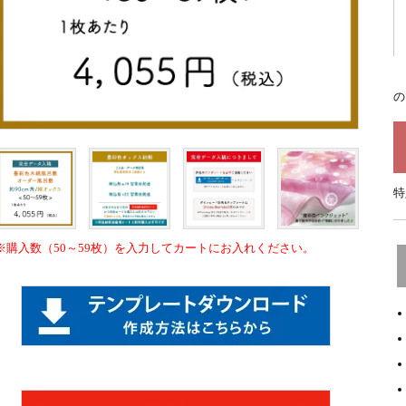
の
特
※購入数（50～59枚）を入力してカートにお入れください。