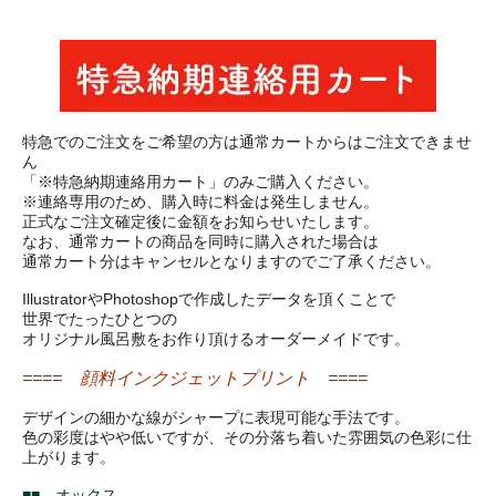
特急でのご注文をご希望の方は通常カートからはご注文できませ
ん
「※特急納期連絡用カート」のみご購入ください。
※連絡専用のため、購入時に料金は発生しません。
正式なご注文確定後に金額をお知らせいたします。
なお、通常カートの商品を同時に購入された場合は
通常カート分はキャンセルとなりますのでご了承ください。
IllustratorやPhotoshopで作成したデータを頂くことで
世界でたったひとつの
オリジナル風呂敷をお作り頂けるオーダーメイドです。
==== 顔料インクジェットプリント ====
デザインの細かな線がシャープに表現可能な手法です。
色の彩度はやや低いですが、その分落ち着いた雰囲気の色彩に仕
上がります。
■■ オックス