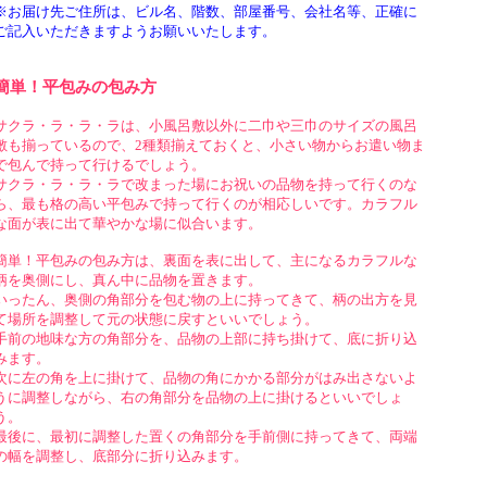
※お届け先ご住所は、ビル名、階数、部屋番号、会社名等、正確に
ご記入いただきますようお願いいたします。
簡単！平包みの包み方
サクラ・ラ・ラ・ラは、小風呂敷以外に二巾や三巾のサイズの風呂
敷も揃っているので、2種類揃えておくと、小さい物からお遣い物ま
で包んで持って行けるでしょう。
サクラ・ラ・ラ・ラで改まった場にお祝いの品物を持って行くのな
ら、最も格の高い平包みで持って行くのが相応しいです。カラフル
な面が表に出て華やかな場に似合います。
簡単！平包みの包み方は、裏面を表に出して、主になるカラフルな
柄を奥側にし、真ん中に品物を置きます。
いったん、奥側の角部分を包む物の上に持ってきて、柄の出方を見
て場所を調整して元の状態に戻すといいでしょう。
手前の地味な方の角部分を、品物の上部に持ち掛けて、底に折り込
みます。
次に左の角を上に掛けて、品物の角にかかる部分がはみ出さないよ
うに調整しながら、右の角部分を品物の上に掛けるといいでしょ
う。
最後に、最初に調整した置くの角部分を手前側に持ってきて、両端
の幅を調整し、底部分に折り込みます。