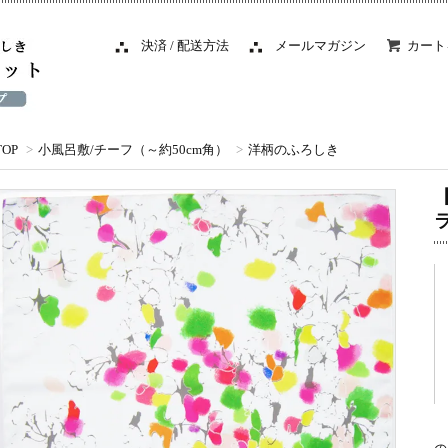
決済 / 配送方法
メールマガジン
カート
TOP
>
小風呂敷/チーフ（～約50cm角）
>
洋柄のふろしき