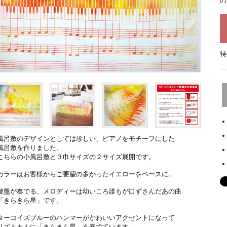
の
特
風呂敷のデザインとしては珍しい、ピアノをモチーフにした
風呂敷を作りました。
こちらの小風呂敷と３巾サイズの２サイズ展開です。
カラーはお客様からご要望の多かったイエローをベースに。
鍵盤が奏でる、メロディーは幼いころ誰もが口ずさんだあの曲
「きらきら星」です。
ターコイズブルーのハンマーがかわいいアクセントになって
リズミカルに「きらきら星」を奏でています。