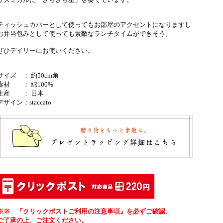
ティッシュカバーとして使ってもお部屋のアクセントになりますし
お弁当包みとして使っても素敵なランチタイムができそう。
ぜひデイリーにお使いください。
サイズ ： 約50cm角
素材 ： 綿100%
生産 ： 日本
デザイン：
staccato
※※ 『クリックポストご利用の注意事項』を必ずご確認、
ご了承の上、ご注文ください。