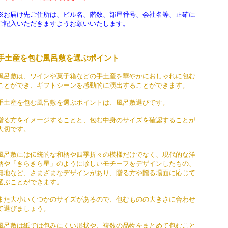
※お届け先ご住所は、ビル名、階数、部屋番号、会社名等、正確に
ご記入いただきますようお願いいたします。
手土産を包む風呂敷を選ぶポイント
風呂敷は、ワインや菓子箱などの手土産を華やかにおしゃれに包む
ことができ、ギフトシーンを感動的に演出することができます。
手土産を包む風呂敷を選ぶポイントは、風呂敷選びです。
贈る方をイメージすることと、包む中身のサイズを確認することが
大切です。
風呂敷には伝統的な和柄や四季折々の模様だけでなく、現代的な洋
柄や「きらきら星」のように珍しいモチーフをデザインしたもの、
無地など、さまざまなデザインがあり、贈る方や贈る場面に応じて
選ぶことができます。
また大小いくつかのサイズがあるので、包むものの大きさに合わせ
て選びましょう。
風呂敷は紙では包みにくい形状や、複数の品物をまとめて包むこと