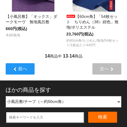
【小風呂敷】「オックス」ダ
【60cm角】「54枚セッ
ークモーヴ 無地風呂敷
ト ちりめん（38）紺色」無
地/ポリエステル
660円(税込)
23,760円(税込)
木綿/無地
約60cm角/ちりめん/無地/54枚セッ
ト/1枚あたり440円
14
13
14
商品中
-
商品
前へ
次へ
ほかの商品を探す
検索