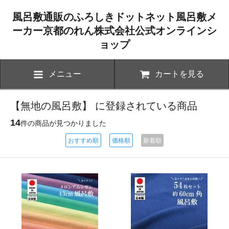
風呂敷通販のふろしきドットネット風呂敷メ
ーカー京都のれん株式会社公式オンラインシ
ョップ
メニュー
カートを見る
【無地の風呂敷】 に登録されている商品
14
件の商品が見つかりました
おすすめ順
価格順
新着順