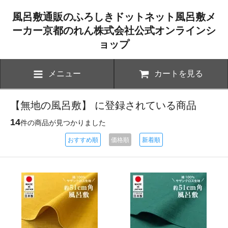
風呂敷通販のふろしきドットネット風呂敷メ
ーカー京都のれん株式会社公式オンラインシ
ョップ
メニュー
カートを見る
【無地の風呂敷】 に登録されている商品
14
件の商品が見つかりました
おすすめ順
価格順
新着順