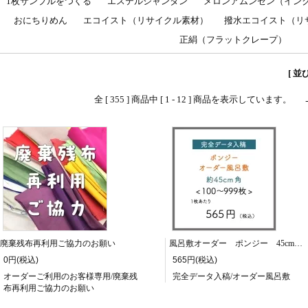
1枚サンプルをつくる
エステルシャンタン
メロンアムンゼン（イン
おにちりめん
エコイスト（リサイクル素材）
撥水エコイスト（リ
正絹（フラットクレープ）
[ 並
全 [ 355 ] 商品中 [ 1 - 12 ] 商品を表示しています。
廃棄残布再利用ご協力のお願い
風呂敷オーダー ポンジー 45cm角/100～999枚
0円(税込)
565円(税込)
オーダーご利用のお客様専用/廃棄残
完全データ入稿/オーダー風呂敷
布再利用ご協力のお願い