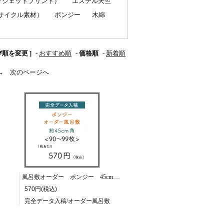
クジェットプリント）
エステル天竺
サイクル素材）
ポンジー
木綿
び順を変更 ]
-
おすすめ順
-
価格順
-
新着順
→ 次のページへ
風呂敷オーダー ポンジー 45cm角/90～99枚
570円(税込)
完全データ入稿/オーダー風呂敷