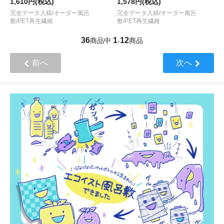
1,610円(税込)
1,578円(税込)
完全データ入稿/オーダー風呂
完全データ入稿/オーダー風呂
敷/PET再生繊維
敷/PET再生繊維
36
1
12
商品中
-
商品
前へ
次へ